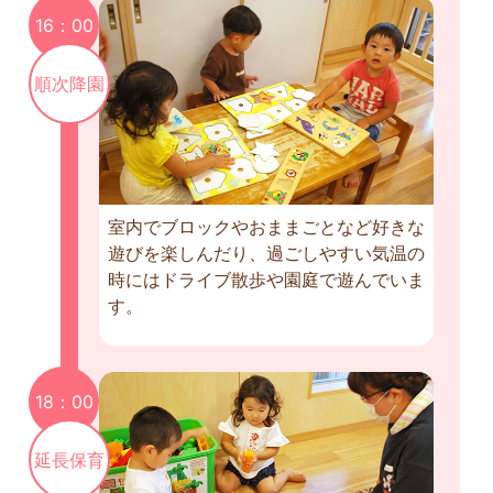
16：00
順次降園
室内でブロックやおままごとなど好きな
遊びを楽しんだり、過ごしやすい気温の
時にはドライブ散歩や園庭で遊んでいま
す。
18：00
延長保育