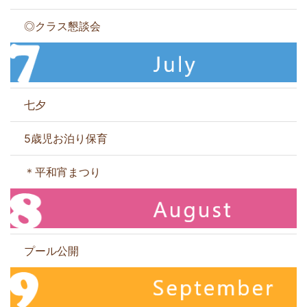
◎クラス懇談会
七夕
5歳児お泊り保育
＊平和宵まつり
プール公開