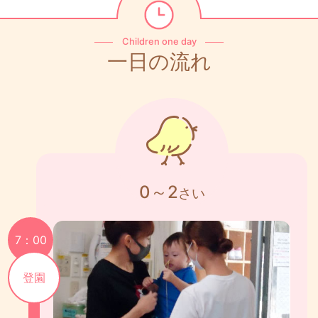
Children one day
一日の流れ
0～2
さい
7：00
登園