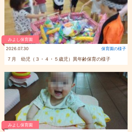
みよし保育園
2026.07.30
保育園の様⼦
７月 幼児（３・４・５歳児）異年齢保育の様子
みよし保育園