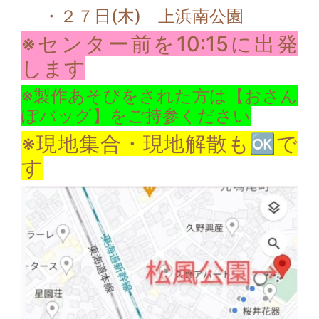
・２７日(木) 上浜南公園
※センター前を10:15に出発
します
※製作あそびをされた方は【おさん
ぽバッグ】をご持参ください
※現地集合・現地解散も🆗で
す