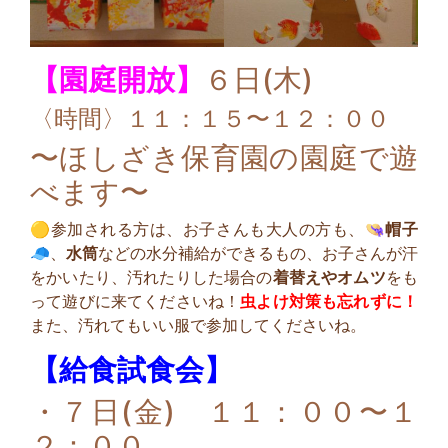
【園庭開放】
６日(木)
〈時間〉１１：１５〜１２：００
〜ほしざき保育園の園庭で遊
べます〜
🟡参加される方は、お子さんも大人の方も、👒
帽子
🧢、
水筒
などの水分補給ができるもの、お子さんが汗
をかいたり、汚れたりした場合の
着替えやオムツ
をも
って遊びに来てくださいね！
虫よけ対策も忘れずに！
また、汚れてもいい服で参加してくださいね。
【給食試食会】
・７日(金) １１：００〜１
２：００