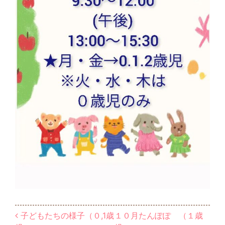
投稿ナビゲーション
子どもたちの様子（０,1歳
１０月たんぽぽ （１歳