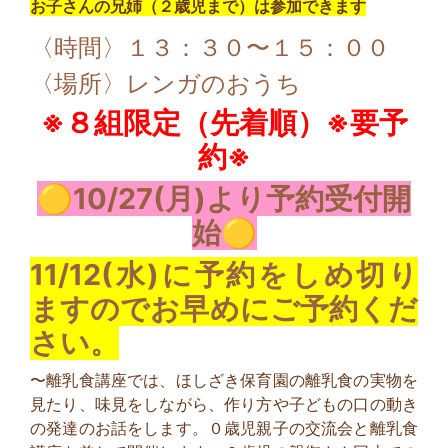
お子さんの兄姉（２歳児まで）は参加できます
〈時間〉１３：３０〜１５：００
〈場所〉レンガのおうち
※８組限定（先着順）※要予
約※
🟡10/27(月)より予約受付開
始🟡
11/12(水)に予約をしめ切り
ますので
お早めにご予約くだ
さい。
〜離乳食講座では、ほしざき保育園の離乳食の実物を
見たり、味見をしながら、作り方や子どもの口の動き
の発達のお話をします。０歳児親子の交流会と離乳食