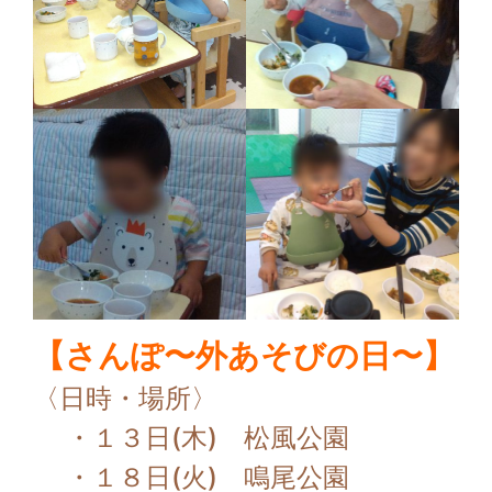
【さんぽ〜外あそびの日〜】
〈日時・場所〉
・１３日(木) 松風公園
・１８日(火) 鳴尾公園