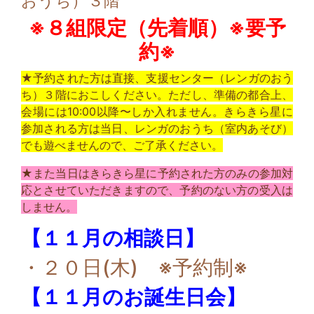
おうち）３階
※８組限定（先着順）※要予
約※
★予約された方は直接、支援センター（レンガのおう
ち）３階におこしください。ただし、準備の都合上、
会場には10:00以降〜しか入れません。きらきら星に
参加される方は当日、レンガのおうち（室内あそび）
でも遊べませんので、ご了承ください。
★また当日はきらきら星に予約された方のみの参加対
応とさせていただきますので、予約のない方の受入は
しません。
【１１月の相談日】
・２０日(木) ※予約制※
【１１月のお誕生日会】