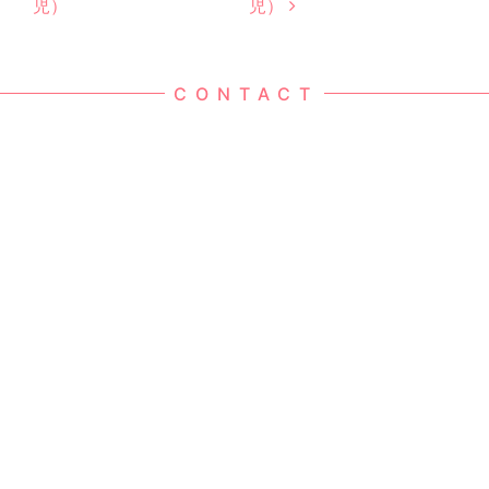
児）
児）
CONTACT
お電話でのお問い合わせ
052-613-2264
受付時間：9：00～17：00
社会福祉法人 名南子どもの家
〒457-0066
愛知県名古屋市南区鳴尾2-47